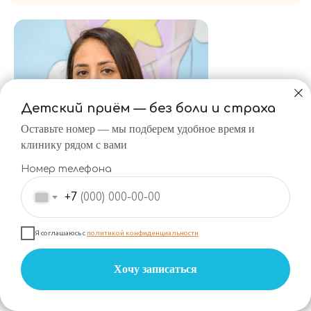
Детский приём — без
боли и
страха
Оставьте номер — мы подберем удобное время и
клинику рядом с вами
Петросян Седа
Номер телефона
Грачяевна
+7
Врач стоматолог высшей
категории, ортопед-гнатолог,
стоматолог-хирург, детский
Я соглашаюсь с
политикой конфиденциальности
Мы используем файлы cookie, чтобы обеспечить
стоматолог, стоматолог терапевт-
наилучшее взаимодействие с сайтом
эндодонтист
Хочу записаться
Хорошо, больше не показывать
Стаж > 15 лет
Подробнее →