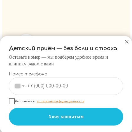
Детский приём — без
боли и
страха
Оставьте номер — мы подберем удобное время и
Взрослая стоматология →
клинику рядом с вами
Номер телефона
+7
©2025-2026 Стоматология
Я соглашаюсь с
политикой конфиденциальности
для детей
«Лисёнок»
Мы используем файлы cookie, чтобы обеспечить
наилучшее взаимодействие с сайтом
Политика конфиденциальности
Хочу записаться
Сделано в STUDIASOK
Хорошо, больше не показывать