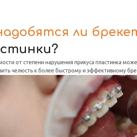
надобятся ли бреке
астинки?
мости от степени нарушения прикуса пластинка мож
ить челюсть к более быстрому и эффективному бре