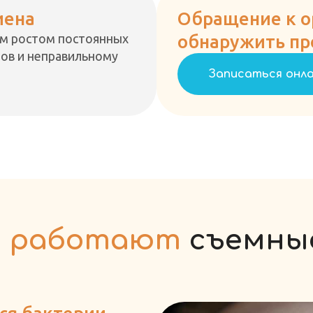
иена
Обращение к о
ым ростом постоянных
обнаружить пр
бов и неправильному
Записаться онл
к работают
съемные