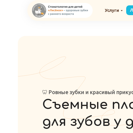
Консультация ортодонта детского с
Л
Услуги
🦷 Ровные зубки и красивый прику
Съемные пл
для зубов у