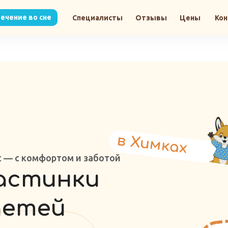
томатолога + снимок ОПТГ=2000
В день консультации скидк
ечение во сне
Специалисты
Отзывы
Цены
Ко
в Xимках
с — с комфортом и заботой
астинки
 детей