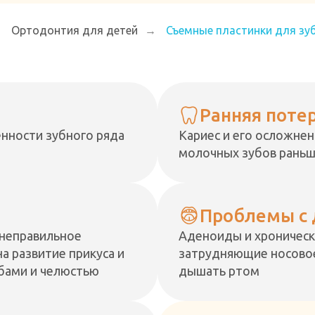
→
Ортодонтия для детей
→
Съемные пластинки для зу
Ранняя поте
нности зубного ряда
Кариес и его осложнен
молочных зубов раньш
Проблемы с
 неправильное
Аденоиды и хронически
а развитие прикуса и
затрудняющие носовое
убами и челюстью
дышать ртом