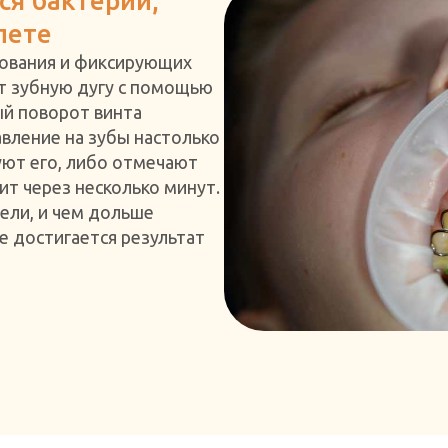
ся бактерии,
лете
нования и фиксирующих
т зубную дугу с помощью
й поворот винта
авление на зубы настолько
уют его, либо отмечают
т через несколько минут.
ели, и чем дольше
е достигается результат