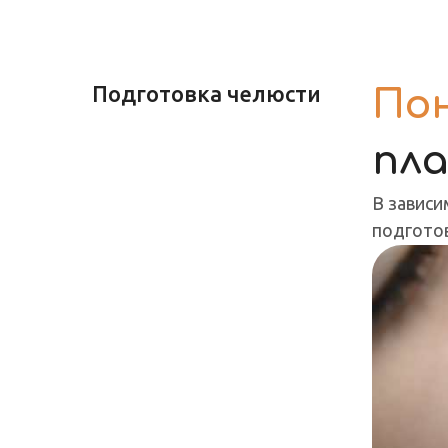
Подготовка челюсти
По
пл
В зависи
подготов