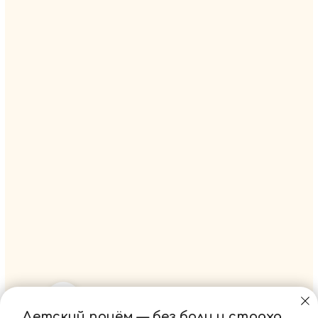
Детский приём — без
боли и
страха